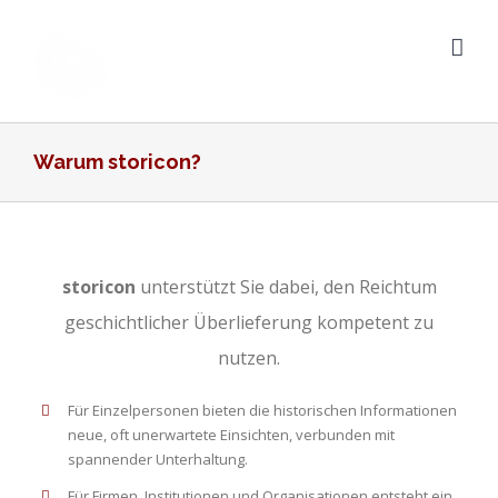
Zum
Inhalt
springen
Warum storicon?
storicon
unterstützt Sie dabei, den Reichtum
geschichtlicher Überlieferung kompetent zu
nutzen.
Für Einzelpersonen bieten die historischen Informationen
neue, oft unerwartete Einsichten, verbunden mit
spannender Unterhaltung.
Für Firmen, Institutionen und Organisationen entsteht ein