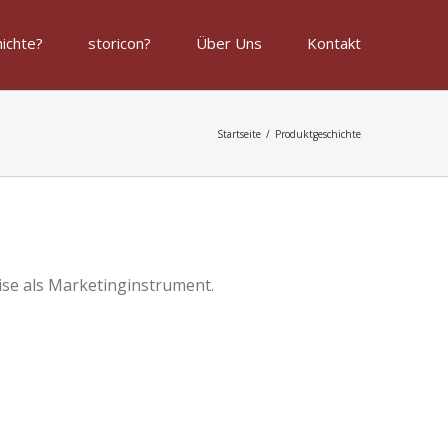
ichte?
storicon?
Über Uns
Kontakt
Startseite
/
Produktgeschichte
se als Marketinginstrument.