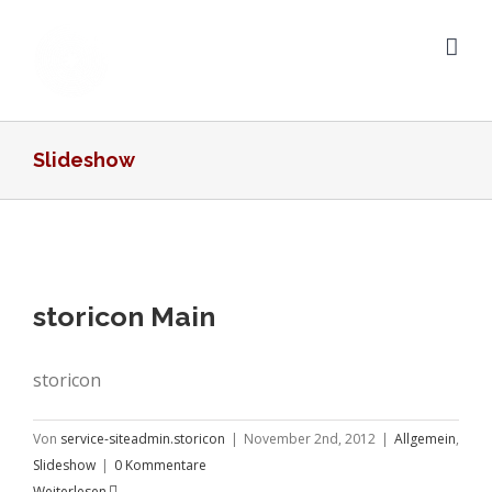
Zum
Inhalt
springen
Slideshow
storicon Main
storicon
Von
service-siteadmin.storicon
|
November 2nd, 2012
|
Allgemein
,
Slideshow
|
0 Kommentare
Weiterlesen