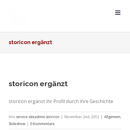
Zum
Inhalt
springen
storicon ergänzt
Zeige
storicon ergänzt
grösseres
Bild
storicon ergänzt ihr Profil durch ihre Geschichte
Von
service-siteadmin.storicon
|
November 2nd, 2012
|
Allgemein
,
Slideshow
|
0 Kommentare