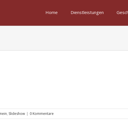
Home
Dienstleistungen
Gesch
mein
,
Slideshow
|
0 Kommentare