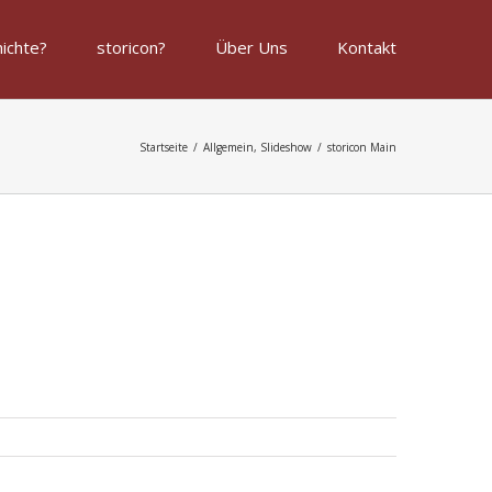
ichte?
storicon?
Über Uns
Kontakt
Startseite
/
Allgemein
,
Slideshow
/
storicon Main