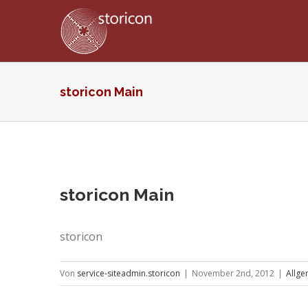
Zum
Inhalt
springen
storicon Main
Zeige
storicon Main
grösseres
Bild
storicon
Von
service-siteadmin.storicon
|
November 2nd, 2012
|
Allge